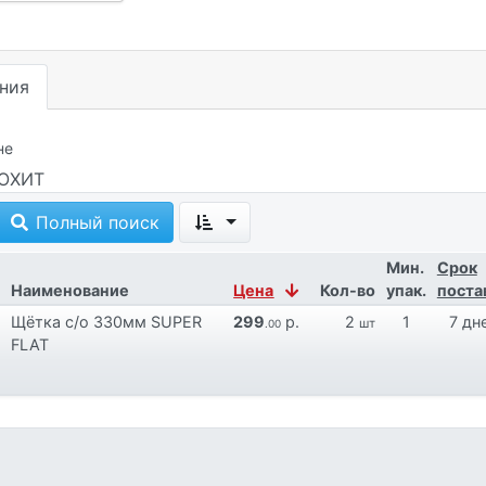
ния
не