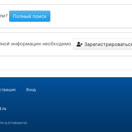
страция
Вход
t.ru
ГРН 1137746264710