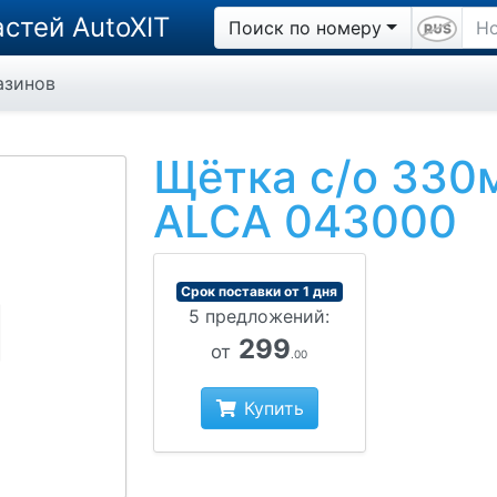
стей AutoXIT
Поиск по номеру
азинов
Щётка с/о 330
ALCA 043000
Срок поставки от 1 дня
5 предложений:
299
от
.00
Купить